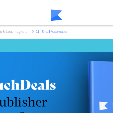
s & Leadmagneten
11. Email Automation