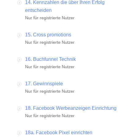
14. Kennzahlen die über Ihren Erfolg
entscheiden
Nur für registrierte Nutzer
15. Cross promotions
Nur für registrierte Nutzer
16. Buchfunnel Technik
Nur für registrierte Nutzer
17. Gewinnspiele
Nur für registrierte Nutzer
18. Facebook Werbeanzeigen Einrichtung
Nur für registrierte Nutzer
18a. Facebook Pixel einrichten